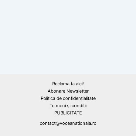
Calendar Istoric
13 octombrie 1858: S-a născut Take
Ionescu, unul dintre marii oameni de stat ai
României
Reclama ta aici!
Abonare Newsletter
Politica de confidențialitate
Termeni și condiții
PUBLICITATE
contact@voceanationala.ro