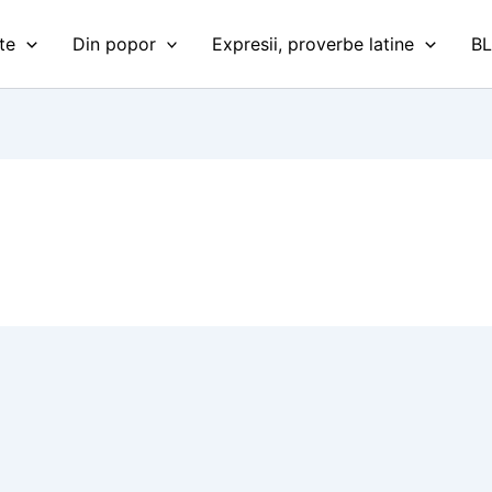
te
Din popor
Expresii, proverbe latine
B