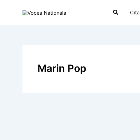
Skip
Search
to
Cita
content
Marin Pop