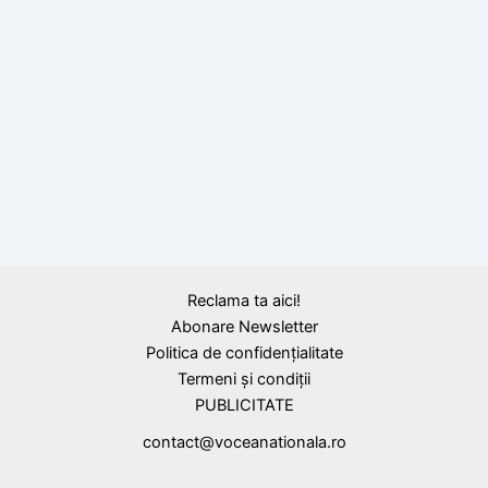
BLOG
ATENȚIE! Modelul de mască de care trebuie
să vă feriți.
Reclama ta aici!
Abonare Newsletter
Politica de confidențialitate
Termeni și condiții
PUBLICITATE
contact@voceanationala.ro