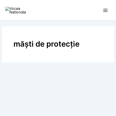
Skip
to
content
măști de protecție