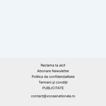
BLOG
Secretele extraordinarei matrițe
descoperite în Sarmizegetusa pe care
savanţii nu le-au putut elucida
Reclama ta aici!
Abonare Newsletter
Politica de confidențialitate
Termeni și condiții
PUBLICITATE
contact@voceanationala.ro