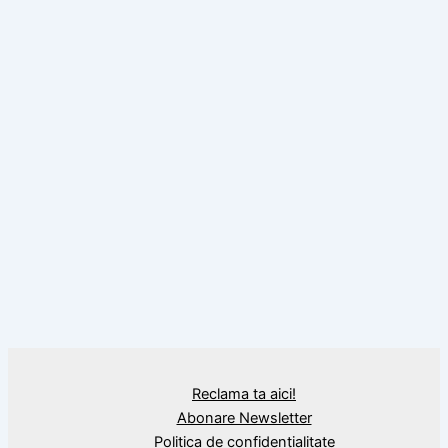
,
Citate
Mihai Eminescu
Unde creşte stejarul, citat de Mihai
Eminescu
BLOG
Imaginile ruşinii pe râul Arieş, în Apuseni.
Mii de PET-uri plutesc în barajul de la
Mihoieşti
Reclama ta aici!
Abonare Newsletter
Politica de confidențialitate