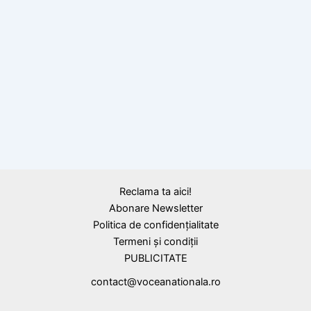
BLOG
Obiceiuri şi superstiţii de Anul Nou la
români: Jocul Ursului, Jocul Caprei,
Pluguşorul şi Mersul cu Buhaiul, practicate
încă din cele mai vechi timpuri
Reclama ta aici!
Abonare Newsletter
Politica de confidențialitate
Termeni și condiții
PUBLICITATE
contact@voceanationala.ro