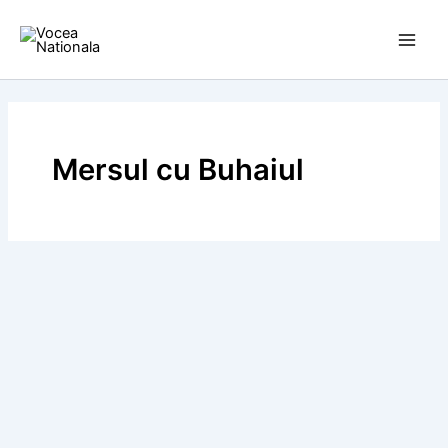
Skip
to
content
Mersul cu Buhaiul