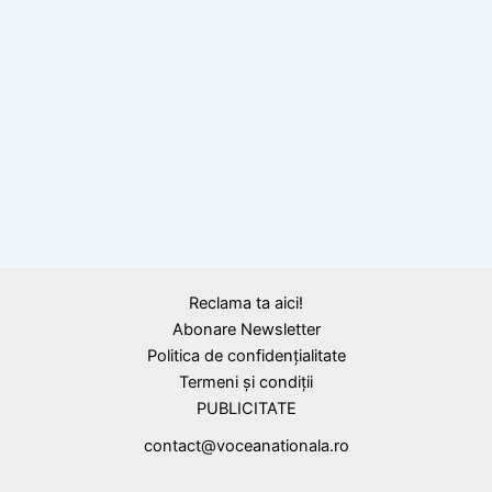
20 iulie: Ziua Aviaţiei Române şi a Forţelor
Aeriene
Reclama ta aici!
Abonare Newsletter
Politica de confidențialitate
Termeni și condiții
PUBLICITATE
contact@voceanationala.ro