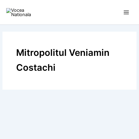
Skip
to
content
Mitropolitul Veniamin
Costachi