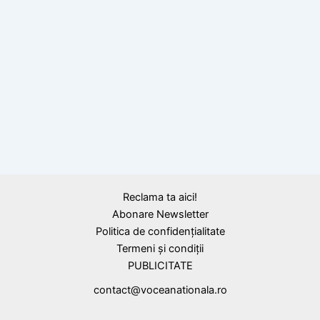
BLOG
Se împlinesc 132 ani de la sfințirea
Catedralei Mitroplitane din Iași
Reclama ta aici!
Abonare Newsletter
Politica de confidențialitate
Termeni și condiții
PUBLICITATE
contact@voceanationala.ro