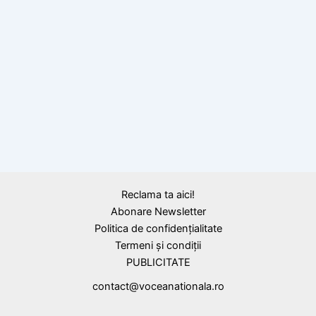
,
Expresii, proverbe latine
Proverbe și zicători
Proverb latin despre avari
Reclama ta aici!
Abonare Newsletter
Politica de confidențialitate
Termeni și condiții
PUBLICITATE
contact@voceanationala.ro