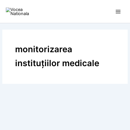
Skip
to
content
monitorizarea
instituțiilor medicale