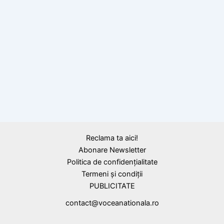
BLOG
Anchetă: Pacienți torturați cu electroșocuri
și ținuți în condiții mizere la Spitalul de
Psihiatrie din Ștei, Bihor
Reclama ta aici!
Abonare Newsletter
Politica de confidențialitate
Termeni și condiții
PUBLICITATE
contact@voceanationala.ro