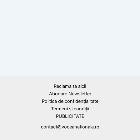
O mare bogăție, citat de Ioan Slavici
,
Citate
Spiru Haret
Mulțumirea vieții, citat de Spiru Haret
Reclama ta aici!
Abonare Newsletter
Politica de confidențialitate
Termeni și condiții
PUBLICITATE
contact@voceanationala.ro