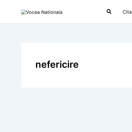
Skip
Search
to
Cita
content
nefericire