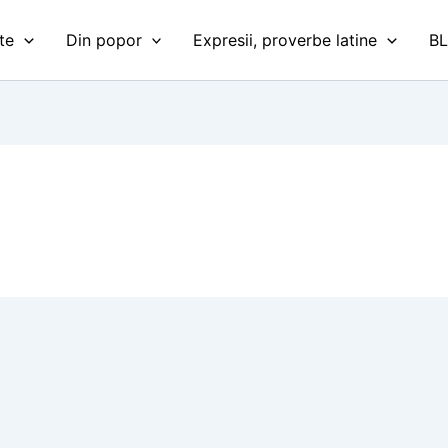
te
Din popor
Expresii, proverbe latine
B