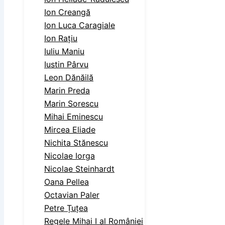
Ion Creangă
Ion Luca Caragiale
Ion Rațiu
Iuliu Maniu
Iustin Pârvu
Leon Dănăilă
Marin Preda
Marin Sorescu
Mihai Eminescu
Mircea Eliade
Nichita Stănescu
Nicolae Iorga
Nicolae Steinhardt
Oana Pellea
Octavian Paler
Petre Țuțea
Regele Mihai I al României