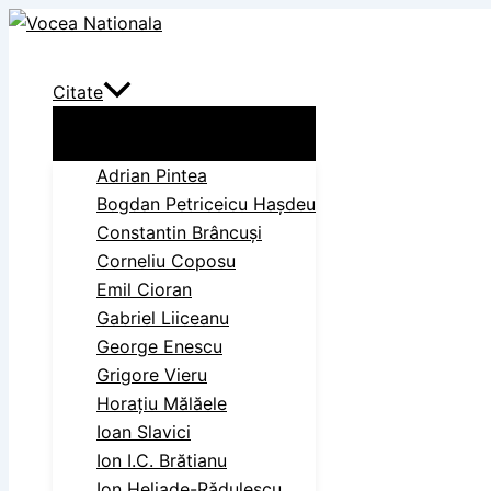
Skip
Search
to
content
Citate
Adrian Pintea
Bogdan Petriceicu Haşdeu
Constantin Brâncuși
Corneliu Coposu
Emil Cioran
Gabriel Liiceanu
George Enescu
Grigore Vieru
Horațiu Mălăele
Ioan Slavici
Ion I.C. Brătianu
Ion Heliade-Rădulescu