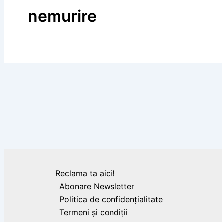
nemurire
,
Citate
Ion Luca Caragiale
Un om celebru, citat de Ion Luca Caragiale
Reclama ta aici!
Abonare Newsletter
Politica de confidențialitate
Termeni și condiții