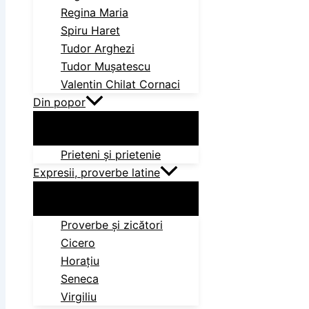
Regina Maria
Spiru Haret
Tudor Arghezi
Tudor Mușatescu
Valentin Chilat Cornaci
Din popor
Prieteni și prietenie
Expresii, proverbe latine
Proverbe și zicători
Cicero
Horațiu
Seneca
Virgiliu