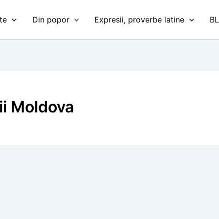
te
Din popor
Expresii, proverbe latine
B
ii Moldova