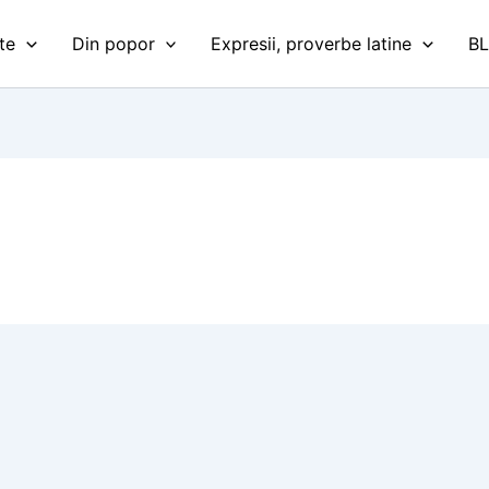
te
Din popor
Expresii, proverbe latine
B