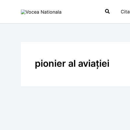
Skip
Search
to
Cita
content
pionier al aviației