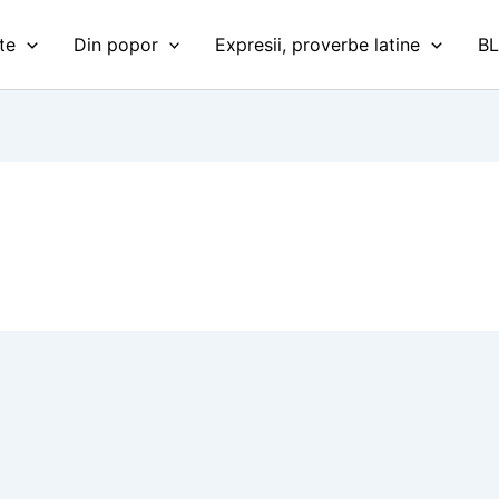
te
Din popor
Expresii, proverbe latine
B