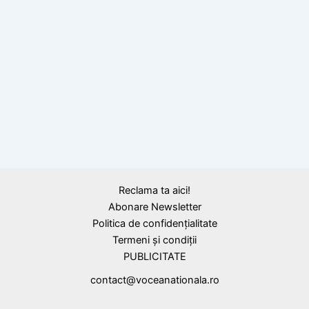
,
Citate
Corneliu Coposu
Prezentul tinerii generații, citat de Corneliu
Coposu
Reclama ta aici!
Abonare Newsletter
Politica de confidențialitate
Termeni și condiții
PUBLICITATE
contact@voceanationala.ro