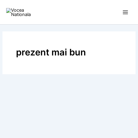
Skip
to
content
prezent mai bun