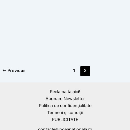
,
Citate
Grigore Vieru
Prietenii tăi, citat de Grigore Vieru
Regele Mihai I al României
Un lucru pe care l-am învăţat în tinereţe,
←
Previous
1
2
citat de Regele Mihai I al României
Reclama ta aici!
Abonare Newsletter
Politica de confidențialitate
Termeni și condiții
PUBLICITATE
contact@voceanationala.ro