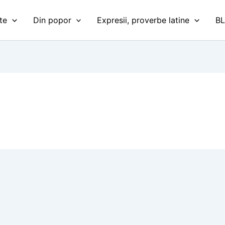
te
Din popor
Expresii, proverbe latine
B