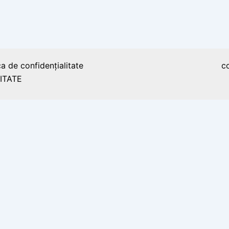
xportat benzină, prima rafinărie din
ca de confidențialitate
c
ITATE