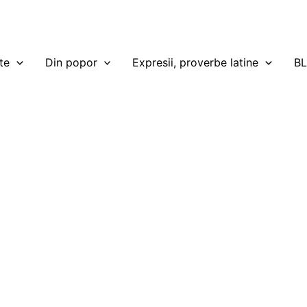
te
Din popor
Expresii, proverbe latine
B