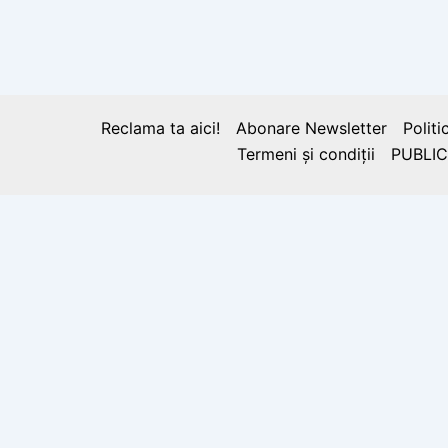
România, prima ţară din lume care a e
lume şi prima sondă petrolieră
Reclama ta aici!
Abonare Newsletter
Politi
Termeni și condiții
PUBLIC