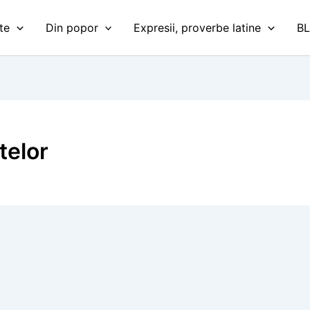
te
Din popor
Expresii, proverbe latine
B
telor