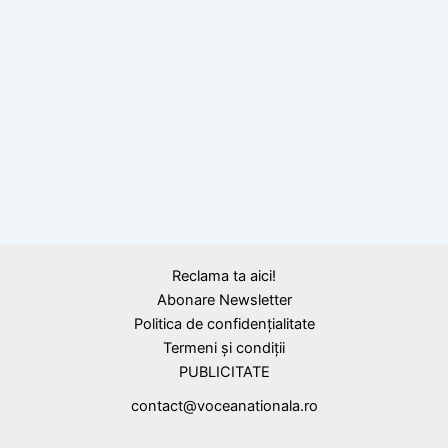
REVOLTĂTOR! Atlas cu Ungaria Mare, făcut
cadou Croației de ambasadorul maghiar la
NATO.
Calendar Istoric
25 aprilie 2005, România semnează la
Luxemburg Tratatului de aderare la Uniunea
Europeană
Reclama ta aici!
Abonare Newsletter
Politica de confidențialitate
Termeni și condiții
PUBLICITATE
contact@voceanationala.ro