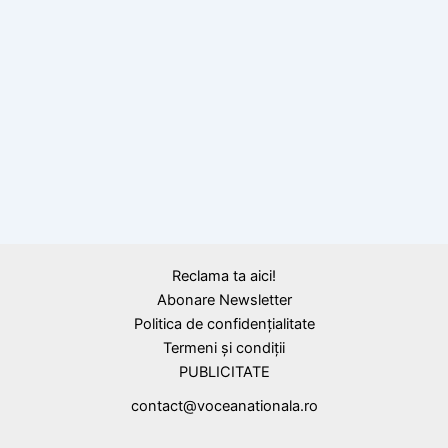
BLOG
Prima fabrică de seringi și ace de unică
folosință din România, imaginea dezolantă a
nepăsării. Interesele care au blocat
privatizarea.
Reclama ta aici!
Abonare Newsletter
Politica de confidențialitate
Termeni și condiții
PUBLICITATE
contact@voceanationala.ro