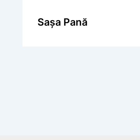
Sașa Pană
Calendar Istoric
8 august 1939: A încetat din viață Ge
conducător de companii teatrale, poe