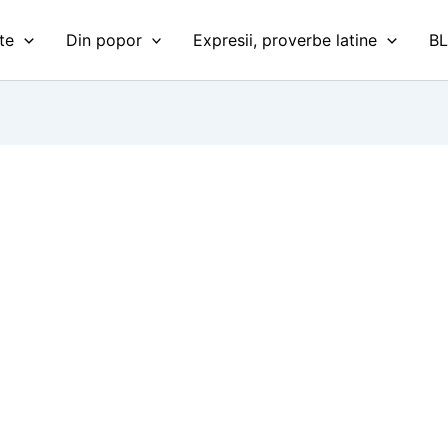
te
Din popor
Expresii, proverbe latine
B