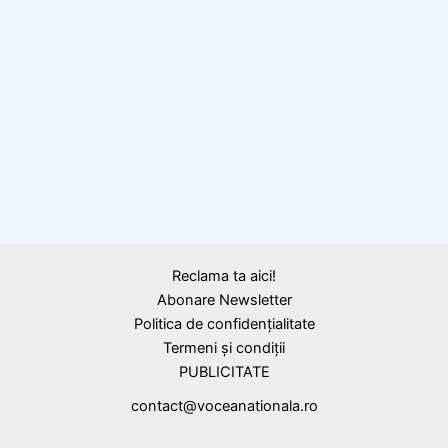
14 Mai 1948 – Ziua în care a început
teroarea comunistă în România
BLOG
25 de ani de la stingerea Seniorului Coposu
Reclama ta aici!
Abonare Newsletter
Politica de confidențialitate
Termeni și condiții
PUBLICITATE
contact@voceanationala.ro