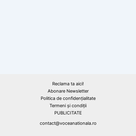
Mi-a sărit muștarul – originea și semnificația
unei expresii populare
Reclama ta aici!
Abonare Newsletter
Politica de confidențialitate
Termeni și condiții
PUBLICITATE
contact@voceanationala.ro