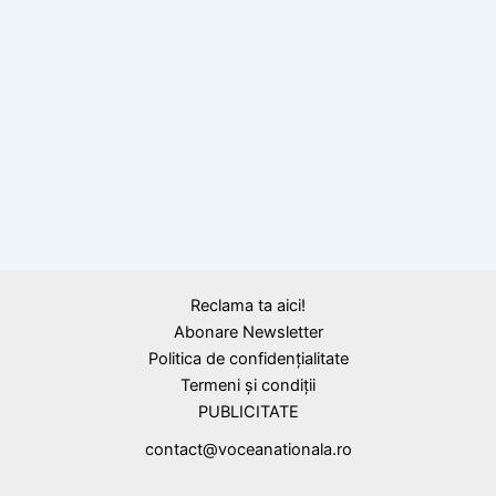
Eu pentru cine votez? citat de Ion Luca
Caragiale
Reclama ta aici!
Abonare Newsletter
Politica de confidențialitate
Termeni și condiții
PUBLICITATE
contact@voceanationala.ro