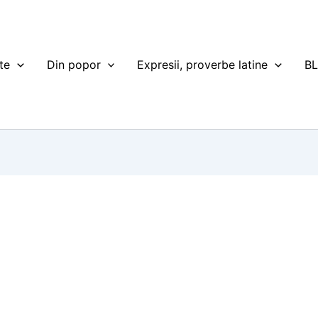
te
Din popor
Expresii, proverbe latine
B