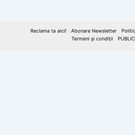
La mulți ani, ”Tricolorule”! 26 iunie, 
Reclama ta aici!
Abonare Newsletter
Politi
Termeni și condiții
PUBLIC