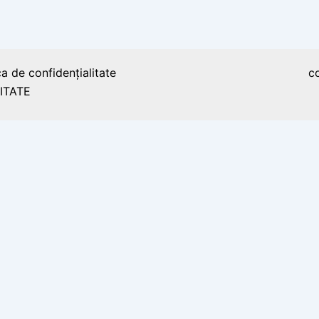
Ziua Drapelului Naţional.
ca de confidențialitate
c
ITATE