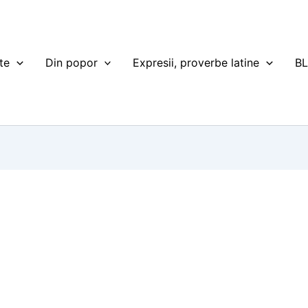
te
Din popor
Expresii, proverbe latine
B