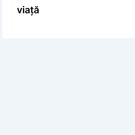
viață
,
Citate
George Enescu
Simbolul armoniei, citat de George Enescu
,
Citate
Gabriel Liiceanu