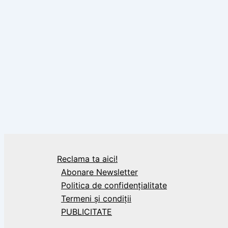
,
Citate
Mihai Eminescu
Cit
A exista, citat de Mihai Eminescu
Ma
,
Citate
Tudor Arghezi
Colosul iubirii, citat de Tudor Arghezii
Reclama ta aici!
Abonare Newsletter
Politica de confidențialitate
Termeni și condiții
PUBLICITATE