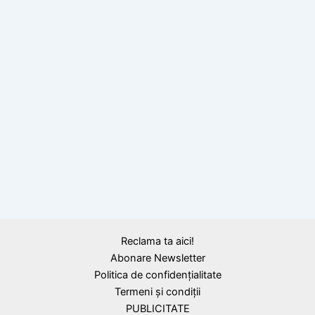
,
Citate
Florin Piersic
Iubirea, citat de Florin Piersic
,
Citate
Florin Piersic
Reclama ta aici!
Ce ne rămâne, citat de Florin Piersic
Abonare Newsletter
Politica de confidențialitate
Termeni și condiții
PUBLICITATE