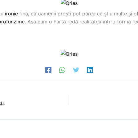
 cu
ironie
fină, că oamenii proști pot părea că știu multe și o
profunzime
. Așa cum o hartă redă realitatea într-o formă red
.
cu