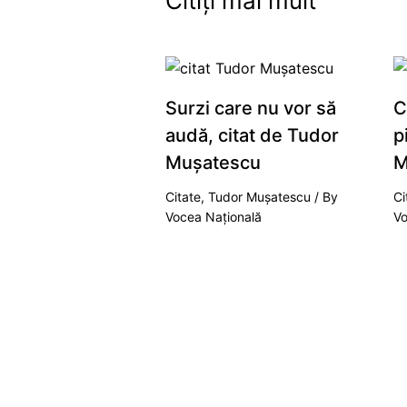
Citiți mai mult
Surzi care nu vor să
C
audă, citat de Tudor
p
Mușatescu
M
Citate
,
Tudor Mușatescu
/ By
Ci
Vocea Națională
Vo