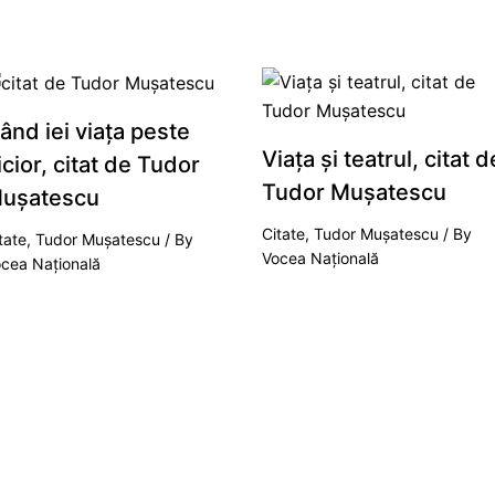
ând iei viața peste
Viața și teatrul, citat d
icior, citat de Tudor
Tudor Mușatescu
ușatescu
Citate
,
Tudor Mușatescu
/ By
tate
,
Tudor Mușatescu
/ By
Vocea Națională
cea Națională