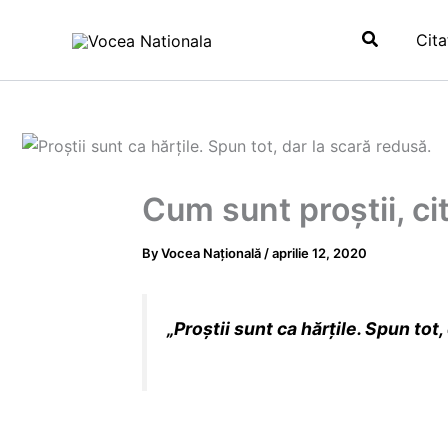
Skip
Search
to
Cita
content
Cum sunt proștii, c
By
Vocea Națională
/
aprilie 12, 2020
„Proştii sunt ca hărţile. Spun tot,