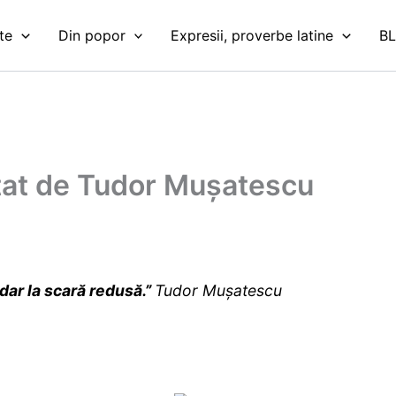
te
Din popor
Expresii, proverbe latine
B
itat de Tudor Mușatescu
 dar la scară redusă.”
Tudor Mușatescu