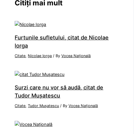
Citiți mai mult
Furtunile sufletului, citat de Nicolae
Iorga
Citate
,
Nicolae Iorga
/ By
Vocea Națională
Surzi care nu vor să audă, citat de
Tudor Mușatescu
Citate
,
Tudor Mușatescu
/ By
Vocea Națională