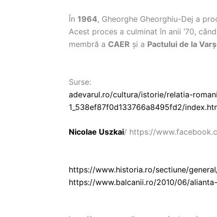
În
1964
, Gheorghe Gheorghiu-Dej a pr
Acest proces a culminat în anii ’70, cân
membră a
CAER
și a
Pactului de la Var
Surse:
adevarul.ro/cultura/istorie/relatia-roma
1_538ef87f0d133766a8495fd2/index.ht
Nicolae Uszkai
/ https://www.facebook.
https://www.historia.ro/sectiune/general
https://www.balcanii.ro/2010/06/alianta