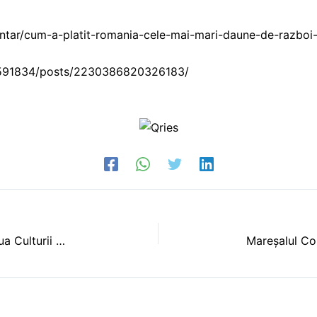
ntar/cum-a-platit-romania-cele-mai-mari-daune-de-razboi
591834/posts/2230386820326183/
15 ianuarie, ziua lui Mihai Eminescu și Ziua Culturii Naționale