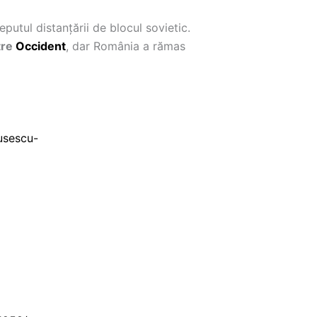
utul distanțării de blocul sovietic.
tre
Occident
, dar România a rămas
ausescu-