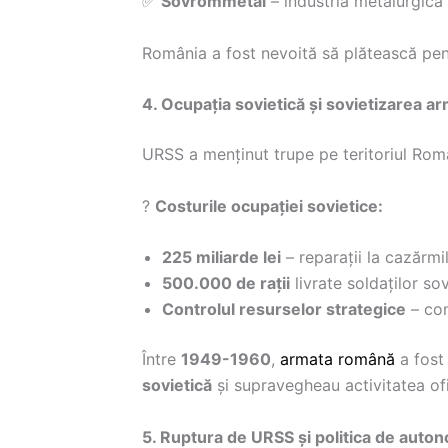
✅
Sovrommetal
– industria metalurgică
România a fost nevoită să plătească pen
4. Ocupația sovietică și sovietizarea 
URSS a menținut trupe pe teritoriul Rom
?
Costurile ocupației sovietice:
225 miliarde lei
– reparații la cazărmi
500.000 de rații
livrate soldaților sov
Controlul resurselor strategice
– con
Între
1949-1960
,
armata română
a fost
sovietică
și supravegheau activitatea ofi
5. Ruptura de URSS și politica de auto