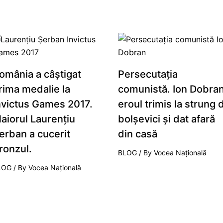
omânia a câştigat
Persecutaţia
rima medalie la
comunistă. Ion Dobran
nvictus Games 2017.
eroul trimis la strung 
aiorul Laurenţiu
bolşevici şi dat afară
erban a cucerit
din casă
ronzul.
BLOG
/ By
Vocea Națională
LOG
/ By
Vocea Națională