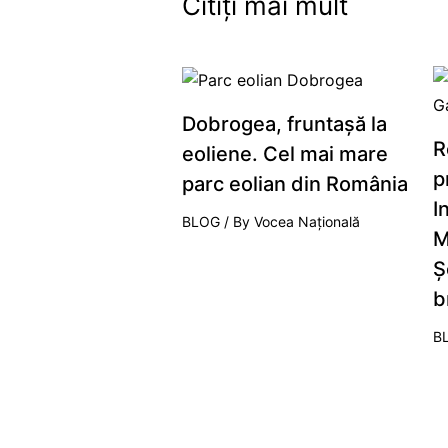
Citiți mai mult
Dobrogea, fruntaşă la
R
eoliene. Cel mai mare
p
parc eolian din România
I
BLOG
/ By
Vocea Națională
M
Ş
b
B