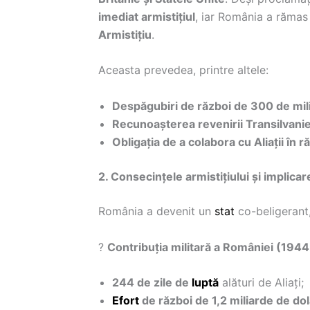
imediat armistițiul
, iar România a rămas 
Armistițiu
.
Aceasta prevedea, printre altele:
Despăgubiri de război de 300 de mil
Recunoașterea revenirii Transilvanie
Obligația de a colabora cu Aliații în 
2. Consecințele armistițiului și implic
România a devenit un
stat
co-beligerant,
?
Contribuția militară a României (194
244 de zile de
luptă
alături de Aliați;
Efort
de război de 1,2 miliarde de dol