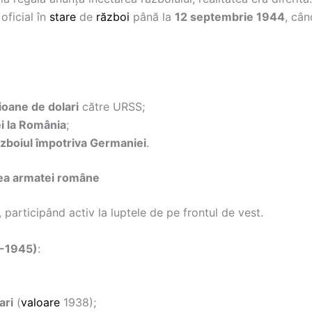
oficial în
stare
de
război
până la
12 septembrie 1944
, câ
ioane de dolari
către URSS;
i la România
;
războiul împotriva Germaniei
.
area armatei române
 participând activ la luptele de pe frontul de vest.
4-1945)
:
ari
(
valoare
1938);