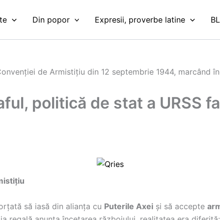
te
Din popor
Expresii, proverbe latine
B
ful, politică de stat a URSS fa
istițiu
orțată să iasă din alianța cu
Puterile Axei
și să accepte
arm
ia regală anunța încetarea războiului, realitatea era diferită