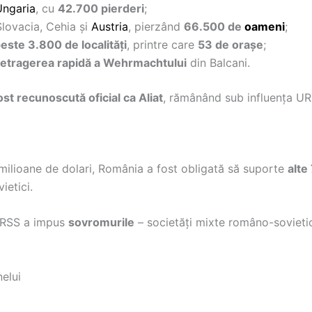
Ungaria
, cu
42.700 pierderi
;
Slovacia, Cehia și
Austria
, pierzând
66.500 de
oameni
;
peste 3.800 de localități
, printre care
53 de orașe
;
retragerea rapidă a Wehrmachtului
din Balcani.
ost recunoscută oficial ca Aliat
, rămânând sub influența UR
milioane de dolari, România a fost obligată să suporte
alte
vietici.
URSS a impus
sovromurile
– societăți mixte româno-sovietic
elui