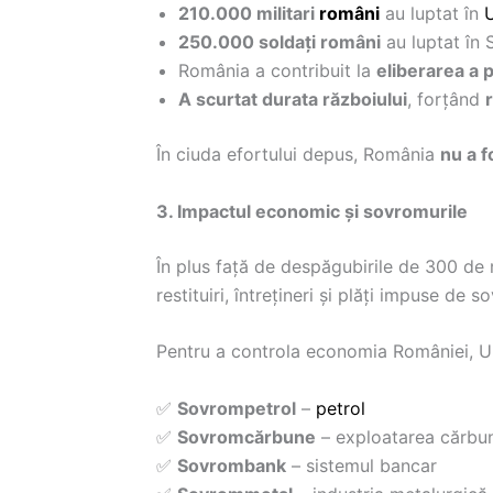
210.000 militari
români
au luptat în
250.000 soldați români
au luptat în 
România a contribuit la
eliberarea a 
A scurtat durata războiului
, forțând
În ciuda efortului depus, România
nu a f
3. Impactul economic și sovromurile
În plus față de despăgubirile de 300 de 
restituiri, întrețineri și plăți impuse de so
Pentru a controla economia României, 
✅
Sovrompetrol
–
petrol
✅
Sovromcărbune
– exploatarea cărbun
✅
Sovrombank
– sistemul bancar