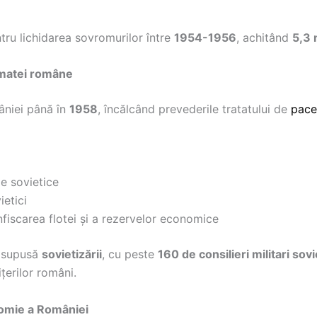
tru lichidarea sovromurilor între
1954-1956
, achitând
5,3 
armatei române
âniei până în
1958
, încălcând prevederile tratatului de
pace
le sovietice
ietici
fiscarea flotei și a rezervelor economice
 supusă
sovietizării
, cu peste
160 de consilieri militari sovi
țerilor români.
nomie a României