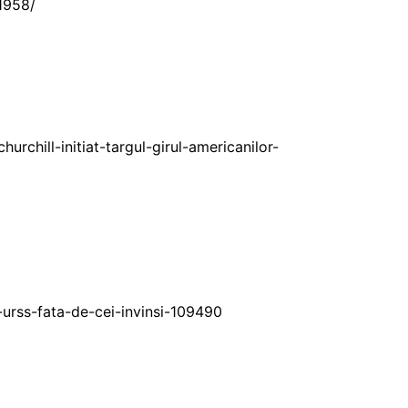
-1958/
rchill-initiat-targul-girul-americanilor-
-urss-fata-de-cei-invinsi-109490