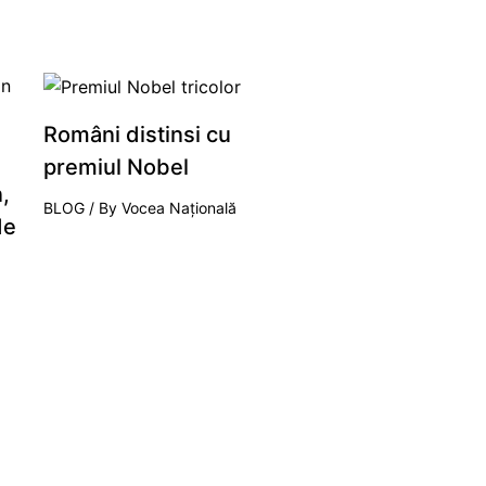
Români distinsi cu
premiul Nobel
,
BLOG
/ By
Vocea Națională
de