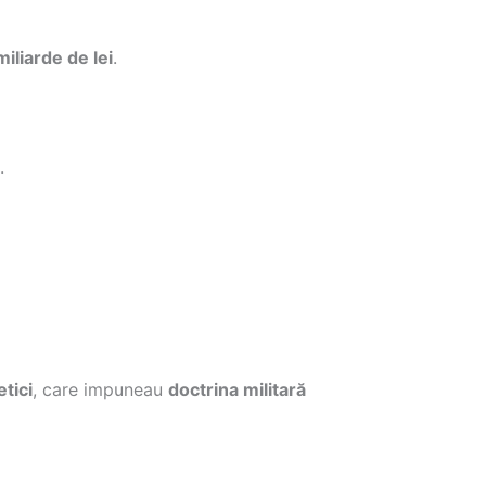
miliarde de lei
.
.
etici
, care impuneau
doctrina militară