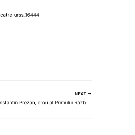
-catre-urss_16444
NEXT
Mareşalul Constantin Prezan, erou al Primului Război Mondial.