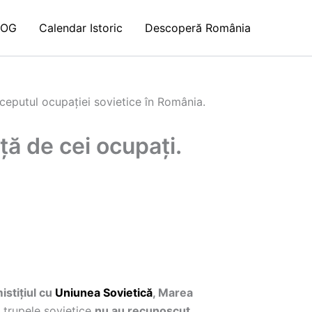
LOG
Calendar Istoric
Descoperă România
ţă de cei ocupați.
istițiul cu
Uniunea Sovietică
, Marea
: trupele sovietice
nu au recunoscut