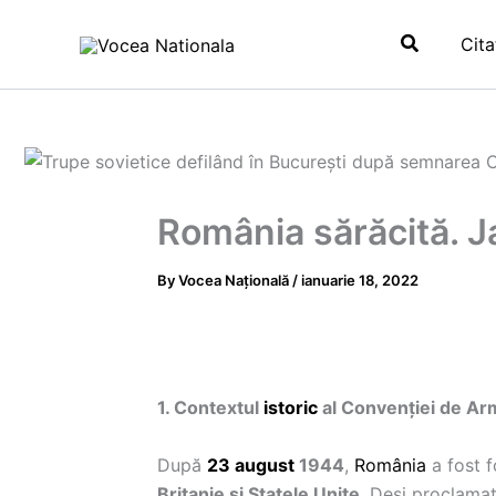
Skip
Search
to
Cita
content
România sărăcită. Ja
By
Vocea Națională
/
ianuarie 18, 2022
1. Contextul
istoric
al Convenției de Arm
După
23 august
1944
,
România
a fost f
Britanie și Statele Unite
. Deși proclamaț