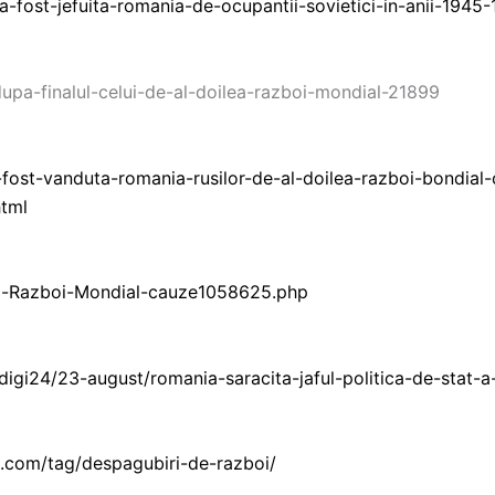
a-fost-jefuita-romania-de-ocupantii-sovietici-in-anii-1945
i-dupa-finalul-celui-de-al-doilea-razboi-mondial-21899
fost-vanduta-romania-rusilor-de-al-doilea-razboi-bondial-chu
tml
lea-Razboi-Mondial-cauze1058625.php
digi24/23-august/romania-saracita-jaful-politica-de-stat-a
.com/tag/despagubiri-de-razboi/