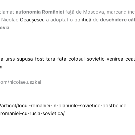
oclamat
autonomia României
față de Moscova, marcând încep
d Nicolae
Ceaușescu
a adoptat o
politică
de
deschidere că
șovia
.
nia-urss-supusa-fost-tara-fata-colosul-sovietic-venirea-ce
ml
com/nicolae.uszkai
/articol/locul-romaniei-in-planurile-sovietice-postbelice
-romaniei-cu-rusia-sovietica/