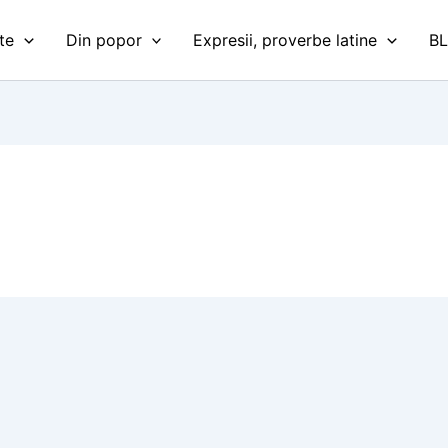
te
Din popor
Expresii, proverbe latine
B