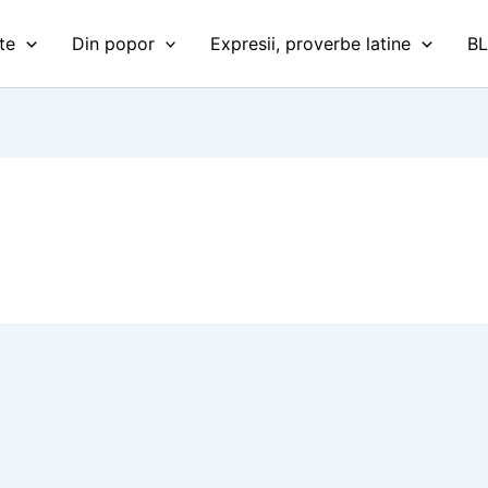
te
Din popor
Expresii, proverbe latine
B