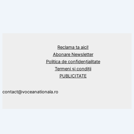
Calendar Istoric
29 august 1945: A încetat din viață
Constantin Tănase, figură legendară a
teatrului de revistă românesc
Reclama ta aici!
Abonare Newsletter
Politica de confidențialitate
Termeni și condiții
PUBLICITATE
contact@voceanationala.ro