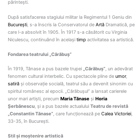
părintești.
După satisfacerea stagiului militar la Regimentul 1 Geniu din
București
, s-a înscris la Conservatorul de
Artă
Dramatică, pe
care l-a absolvit în 1905. În 1917 s-a căsătorit cu Virginia
Niculescu, continuând în același
timp
activitatea sa artistică.
Fondarea teatrului „Cărăbuș”
În 1919, Tănase a pus bazele trupei
„Cărăbuș”
, un adevărat
fenomen cultural interbelic. Cu spectacole pline de
umor
,
satiră
și observație socială, teatrul său a devenit sinonim cu
spiritul românesc al epocii. „Cărăbușul” a lansat carierele
unor mari artiști, precum
Maria Tănase
și
Horia
Șerbănescu
, și a pus bazele actualului
Teatru de revistă
„Constantin Tănase”
, care funcționează pe
Calea Victoriei
,
33-35, în București.
Stil și moștenire artistică