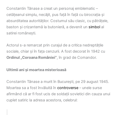
Constantin Tănase a creat un personaj emblematic –
cetățeanul simplu, necăjit, pus față în față cu birocrația și
absurditatea autorităților. Costumul său clasic, cu pătrățele,
baston și crizantemă la butonieră, a devenit un
simbol
al
satirei românești.
Actorul s-a remarcat prin curajul de a critica nedreptățile
sociale, chiar și în fața cenzurii. A fost decorat în 1942 cu
Ordinul „Coroana României”
, în grad de Comandor.
Ultimii ani și moartea misterioasă
Constantin Tănase a murit în București, pe 29 august 1945.
Moartea sa a fost învăluită în
controverse
– unele surse
afirmând că ar fi fost ucis de soldații sovietici din cauza unui
cuplet satiric la adresa acestora, celebrul: