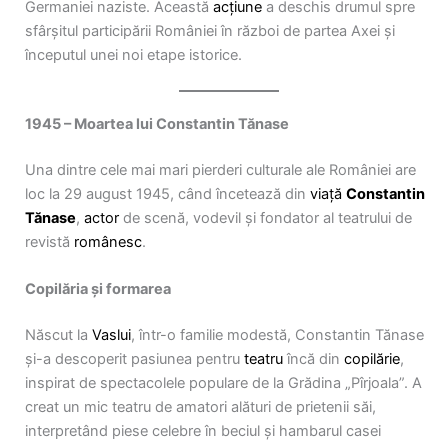
Germaniei naziste. Această
acțiune
a deschis drumul spre
sfârșitul participării României în război de partea Axei și
începutul unei noi etape istorice.
1945 – Moartea lui Constantin Tănase
Una dintre cele mai mari pierderi culturale ale României are
loc la 29 august 1945, când încetează din
viață
Constantin
Tănase
,
actor
de scenă, vodevil și fondator al teatrului de
revistă
românesc
.
Copilăria și formarea
Născut la
Vaslui
, într-o familie modestă, Constantin Tănase
și-a descoperit pasiunea pentru
teatru
încă din
copilărie
,
inspirat de spectacolele populare de la Grădina „Pîrjoala”. A
creat un mic teatru de amatori alături de prietenii săi,
interpretând piese celebre în beciul și hambarul casei