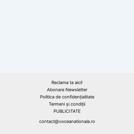
Calendar Istoric
5 aprilie 1904, Automobil Club Regal a luat
ființă, în prezent Automobil Club Român
ACR
Reclama ta aici!
Abonare Newsletter
Politica de confidențialitate
Termeni și condiții
PUBLICITATE
contact@voceanationala.ro