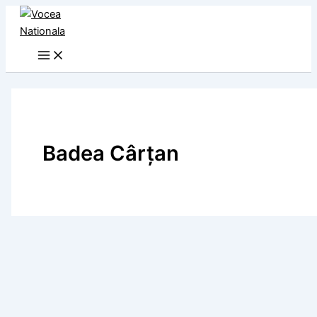
Skip
to
content
Badea Cârţan