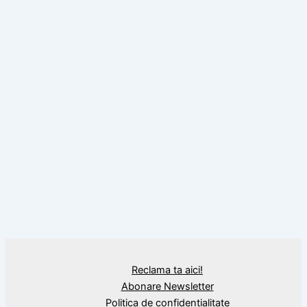
BLOG
Badea Cârţan, „ţăranul-cărturar” care a
luptat pentru independenţa românilor din
Transilvania
Reclama ta aici!
Abonare Newsletter
Politica de confidențialitate