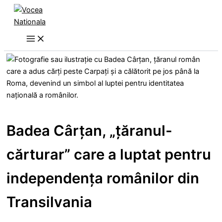
Skip
to
content
Badea Cârţan, „ţăranul-
cărturar” care a luptat pentru
independenţa românilor din
Transilvania