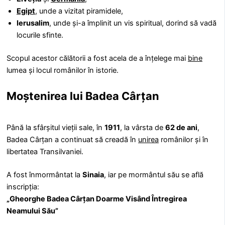
Egipt
, unde a vizitat piramidele,
Ierusalim
, unde și-a împlinit un vis spiritual, dorind să vadă
locurile sfinte.
Scopul acestor călătorii a fost acela de a înțelege mai
bine
lumea și locul românilor în istorie.
Moștenirea lui Badea Cârțan
Până la sfârșitul vieții sale, în
1911
, la vârsta de
62 de ani
,
Badea Cârțan a continuat să creadă în
unirea
românilor și în
libertatea Transilvaniei.
A fost înmormântat la
Sinaia
, iar pe mormântul său se află
inscripția:
„Gheorghe Badea Cârțan Doarme Visând Întregirea
Neamului Său”