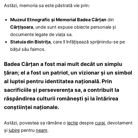
Astăzi, memoria sa este păstrată vie prin:
Muzeul Etnografic și Memorial Badea Cârțan
din
Cârțișoara
, unde sunt expuse obiecte personale și
documente legate de viața sa.
Statuia din Bistrița
, care îl înfățișează sprijinindu-se pe
bățul său faimos.
Badea Cârțan a fost mai mult decât un simplu
țăran; el a fost un patriot, un vizionar și un simbol
al luptei pentru identitatea națională. Prin
sacrificiile și perseverența sa, a contribuit la
răspândirea culturii românești și la întărirea
conștiinței naționale.
Astăzi, povestea sa rămâne o
lecție
despre
curaj
, devotament
și
iubire
pentru
neam
.