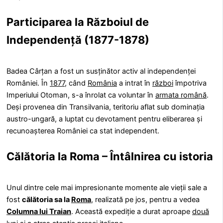
Participarea la Războiul de
Independență (1877-1878)
Badea Cârțan a fost un susținător activ al independenței
României. În
1877
, când
România
a intrat în
război
împotriva
Imperiului Otoman, s-a înrolat ca voluntar în
armata română
.
Deși provenea din Transilvania, teritoriu aflat sub dominația
austro-ungară, a luptat cu devotament pentru eliberarea și
recunoașterea României ca stat independent.
Călătoria la Roma – Întâlnirea cu istoria
Unul dintre cele mai impresionante momente ale vieții sale a
fost
călătoria sa la
Roma
, realizată pe jos, pentru a vedea
Columna lui Traian
. Această expediție a durat aproape
două