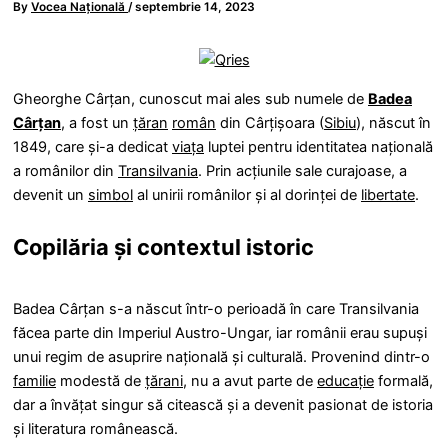
By
Vocea Națională
/
septembrie 14, 2023
Gheorghe Cârțan, cunoscut mai ales sub numele de
Badea
Cârțan
, a fost un
țăran
român
din Cârțișoara (
Sibiu
), născut în
1849, care și-a dedicat
viața
luptei pentru identitatea națională
a românilor din
Transilvania
. Prin acțiunile sale curajoase, a
devenit un
simbol
al unirii românilor și al dorinței de
libertate
.
Copilăria și contextul istoric
Badea Cârțan s-a născut într-o perioadă în care Transilvania
făcea parte din Imperiul Austro-Ungar, iar românii erau supuși
unui regim de asuprire națională și culturală. Provenind dintr-o
familie
modestă de
țărani
, nu a avut parte de
educație
formală,
dar a învățat singur să citească și a devenit pasionat de istoria
și literatura românească.