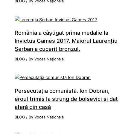
BLOG
/ By
Vocea Națională
România a câştigat prima medalie la
Invictus Games 2017. Maiorul Laurenţiu
Şerban a cucerit bronzul.
BLOG
/ By
Vocea Națională
Persecutaţia comunistă. Ion Dobran,
eroul trimis la strung de bolşevici şi dat
afară din casă
BLOG
/ By
Vocea Națională