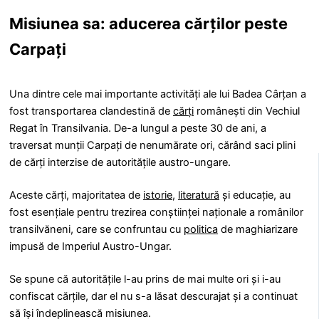
Misiunea sa: aducerea cărților peste
Carpați
Una dintre cele mai importante activități ale lui Badea Cârțan a
fost transportarea clandestină de
cărți
românești din Vechiul
Regat în Transilvania. De-a lungul a peste 30 de ani, a
traversat munții Carpați de nenumărate ori, cărând saci plini
de cărți interzise de autoritățile austro-ungare.
Aceste cărți, majoritatea de
istorie
,
literatură
și educație, au
fost esențiale pentru trezirea conștiinței naționale a românilor
transilvăneni, care se confruntau cu
politica
de maghiarizare
impusă de Imperiul Austro-Ungar.
Se spune că autoritățile l-au prins de mai multe ori și i-au
confiscat cărțile, dar el nu s-a lăsat descurajat și a continuat
să își îndeplinească misiunea.