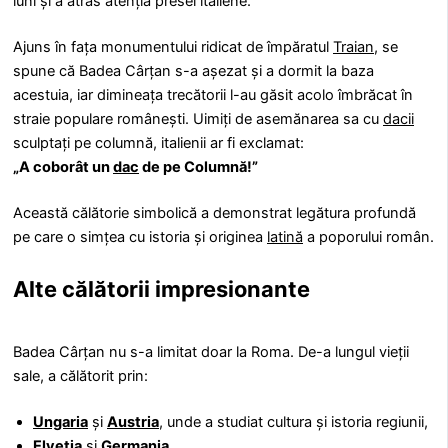
luni și a atras atenția presei italiene.
Ajuns în fața monumentului ridicat de împăratul
Traian
, se
spune că Badea Cârțan s-a așezat și a dormit la baza
acestuia, iar dimineața trecătorii l-au găsit acolo îmbrăcat în
straie populare românești. Uimiți de asemănarea sa cu
dacii
sculptați pe columnă, italienii ar fi exclamat:
„A coborât un
dac
de pe Columnă!”
Această călătorie simbolică a demonstrat legătura profundă
pe care o simțea cu istoria și originea
latină
a poporului român.
Alte călătorii impresionante
Badea Cârțan nu s-a limitat doar la Roma. De-a lungul vieții
sale, a călătorit prin:
Ungaria
și
Austria
, unde a studiat cultura și istoria regiunii,
Elveția
și
Germania
,