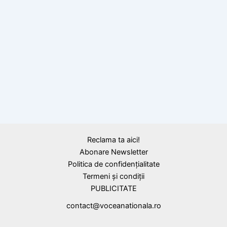
Calendar Istoric
10 octombrie 1916: S-a născut Ion I.
Câmpineanu, primul Guvernator al Băncii
Naționale
BLOG
Prima femeie pe o bancnotă românească:
Ecaterina Teodoroiu, eroina de la Jiu
Reclama ta aici!
Abonare Newsletter
Politica de confidențialitate
Termeni și condiții
PUBLICITATE
contact@voceanationala.ro