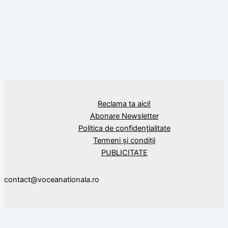
Calendar Istoric
8 septembrie 1495: A început în Țara
Românească domnia lui Radu cel Mare,
domnitorul care a comandat prima carte
tipărită din spațiul românesc
Reclama ta aici!
Abonare Newsletter
Politica de confidențialitate
Termeni și condiții
PUBLICITATE
contact@voceanationala.ro