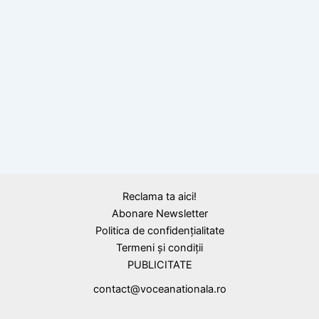
21 septembrie 1939: Prim-ministrul Armand
Călinescu este asasinat, la București, de un
comando legionar
Reclama ta aici!
Abonare Newsletter
Politica de confidențialitate
Termeni și condiții
PUBLICITATE
contact@voceanationala.ro