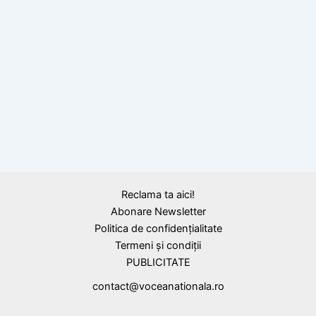
BLOG
Angajată a unei multinaționale, împinsă la
sinucidere de presiunile conducerii
Reclama ta aici!
Abonare Newsletter
Politica de confidențialitate
Termeni și condiții
PUBLICITATE
contact@voceanationala.ro