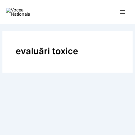
Skip
to
content
evaluări toxice