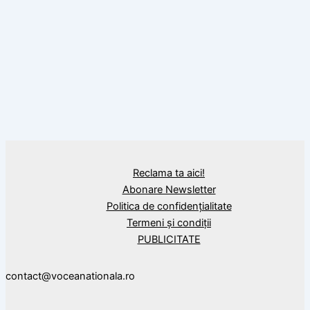
Calendar Istoric
1 aprilie 1941: Masacrul de la
Fântâna Albă, între 2000 și 4000 de
români au fost uciși de către trupele
sovietice (compuse în mare parte din
grăniceri de etnie ucrainiană)
Reclama ta aici!
Abonare Newsletter
Politica de confidențialitate
Termeni și condiții
PUBLICITATE
contact@voceanationala.ro