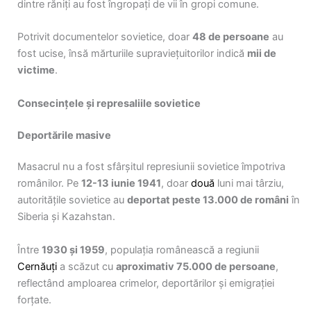
dintre răniți au fost îngropați de vii în gropi comune.
Potrivit documentelor sovietice, doar
48 de persoane
au
fost ucise, însă mărturiile supraviețuitorilor indică
mii de
victime
.
Consecințele și represaliile sovietice
Deportările masive
Masacrul nu a fost sfârșitul represiunii sovietice împotriva
românilor. Pe
12-13 iunie 1941
, doar
două
luni mai târziu,
autoritățile sovietice au
deportat peste 13.000 de români
în
Siberia și Kazahstan.
Între
1930 și 1959
, populația românească a regiunii
Cernăuți
a scăzut cu
aproximativ 75.000 de persoane
,
reflectând amploarea crimelor, deportărilor și emigrației
forțate.