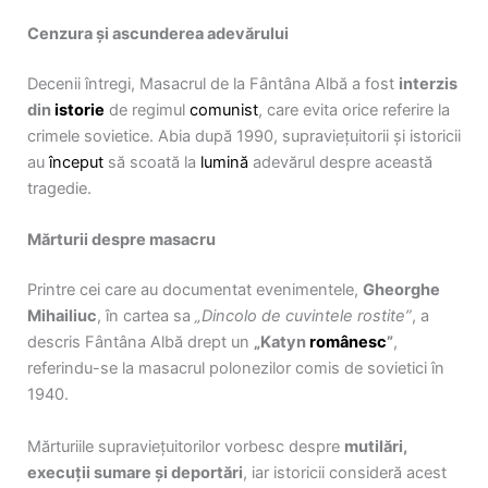
Cenzura și ascunderea adevărului
Decenii întregi, Masacrul de la Fântâna Albă a fost
interzis
din
istorie
de regimul
comunist
, care evita orice referire la
crimele sovietice. Abia după 1990, supraviețuitorii și istoricii
au
început
să scoată la
lumină
adevărul despre această
tragedie.
Mărturii despre masacru
Printre cei care au documentat evenimentele,
Gheorghe
Mihailiuc
, în cartea sa
„Dincolo de cuvintele rostite”
, a
descris Fântâna Albă drept un
„Katyn
românesc
”
,
referindu-se la masacrul polonezilor comis de sovietici în
1940.
Mărturiile supraviețuitorilor vorbesc despre
mutilări,
execuții sumare și deportări
, iar istoricii consideră acest