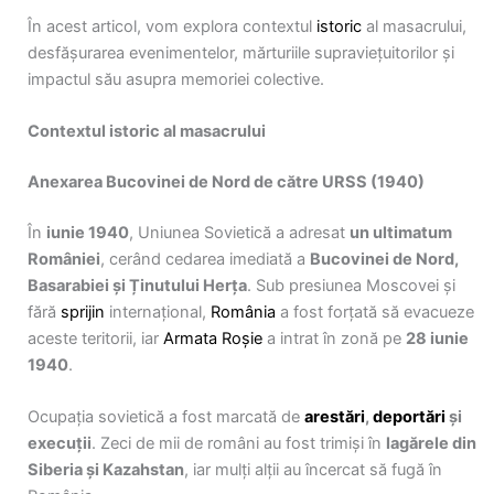
În acest articol, vom explora contextul
istoric
al masacrului,
desfășurarea evenimentelor, mărturiile supraviețuitorilor și
impactul său asupra memoriei colective.
Contextul istoric al masacrului
Anexarea Bucovinei de Nord de către URSS (1940)
În
iunie 1940
, Uniunea Sovietică a adresat
un ultimatum
României
, cerând cedarea imediată a
Bucovinei de Nord,
Basarabiei și Ținutului Herța
. Sub presiunea Moscovei și
fără
sprijin
internațional,
România
a fost forțată să evacueze
aceste teritorii, iar
Armata Roșie
a intrat în zonă pe
28 iunie
1940
.
Ocupația sovietică a fost marcată de
arestări
,
deportări
și
execuții
. Zeci de mii de români au fost trimiși în
lagărele din
Siberia și Kazahstan
, iar mulți alții au încercat să fugă în