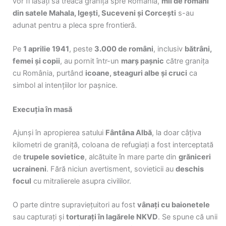
vor fi lăsați să treacă granița spre România,
mii de români
din satele Mahala, Igești, Suceveni și Corcești
s-au
adunat pentru a pleca spre frontieră.
Pe
1 aprilie 1941
, peste
3.000 de români
, inclusiv
bătrâni,
femei și copii
, au pornit într-un
marș pașnic
către granița
cu România, purtând
icoane, steaguri albe și cruci
ca
simbol al intențiilor lor pașnice.
Execuția în masă
Ajunși în apropierea satului
Fântâna Albă
, la doar câțiva
kilometri de graniță, coloana de refugiați a fost interceptată
de
trupele sovietice
, alcătuite în mare parte din
grăniceri
ucraineni
. Fără niciun avertisment, sovieticii au
deschis
focul
cu mitralierele asupra civililor.
O parte dintre supraviețuitori au fost
vânați cu baionetele
sau capturați și
torturați în lagărele NKVD
. Se spune că unii