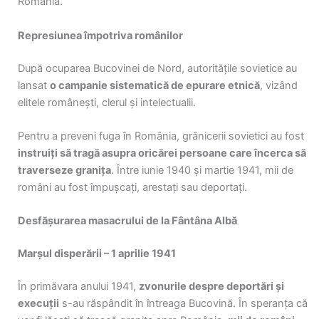
România.
Represiunea împotriva românilor
După ocuparea Bucovinei de Nord, autoritățile sovietice au
lansat
o campanie sistematică de epurare etnică
, vizând
elitele românești, clerul și intelectualii.
Pentru a preveni fuga în România, grănicerii sovietici au fost
instruiți să tragă asupra oricărei persoane care încerca să
traverseze granița
. Între iunie 1940 și martie 1941, mii de
români au fost împușcați, arestați sau deportați.
Desfășurarea masacrului de la Fântâna Albă
Marșul disperării – 1 aprilie 1941
În primăvara anului 1941,
zvonurile despre deportări și
execuții
s-au răspândit în întreaga Bucovină. În speranța că