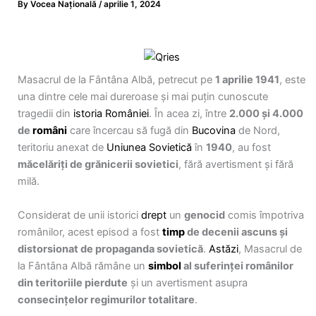
By
Vocea Națională
/
aprilie 1, 2024
Masacrul de la Fântâna Albă, petrecut pe
1 aprilie 1941
, este
una dintre cele mai dureroase și mai puțin cunoscute
tragedii din
istoria României
. În acea zi, între
2.000 și 4.000
de
români
care încercau să fugă din
Bucovina
de Nord,
teritoriu anexat de
Uniunea Sovietică
în
1940
, au fost
măcelăriți de grănicerii sovietici
, fără avertisment și fără
milă.
Considerat de unii istorici
drept
un
genocid
comis împotriva
românilor, acest episod a fost
timp
de decenii ascuns și
distorsionat de propaganda sovietică
.
Astăzi
, Masacrul de
la Fântâna Albă rămâne un
simbol
al suferinței românilor
din teritoriile pierdute
și un avertisment asupra
consecințelor regimurilor totalitare
.