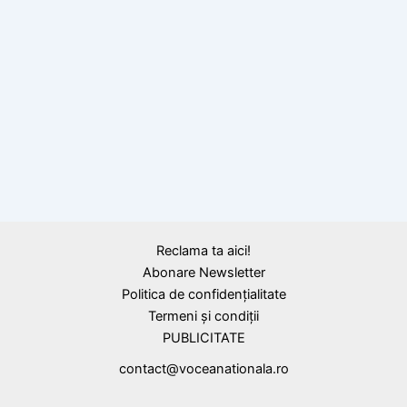
,
Calendar Istoric
Citate
10 iunie 1860: S-a născut Hariclea Hartulari
Darclée, artista care a dominat scena lirică
mondială
Reclama ta aici!
Abonare Newsletter
Politica de confidențialitate
Termeni și condiții
PUBLICITATE
contact@voceanationala.ro