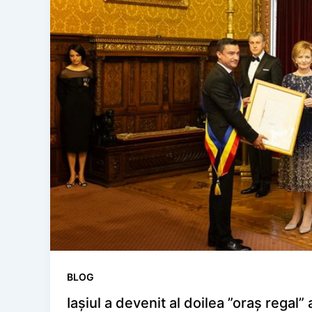
BLOG
Iaşiul a devenit al doilea ”oraş rega