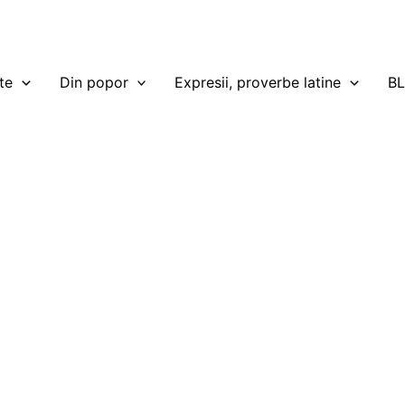
te
Din popor
Expresii, proverbe latine
B