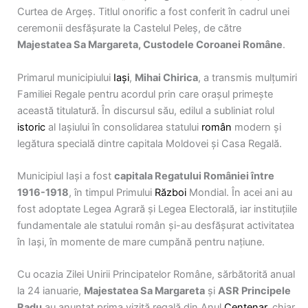
Curtea de Argeş. Titlul onorific a fost conferit în cadrul unei
ceremonii desfăşurate la Castelul Peleş, de către
Majestatea Sa Margareta, Custodele Coroanei Române
.
Primarul municipiului
Iaşi
,
Mihai Chirica
, a transmis mulţumiri
Familiei Regale pentru acordul prin care oraşul primeşte
această titulatură. În discursul său, edilul a subliniat rolul
istoric
al Iaşiului în consolidarea statului
român
modern şi
legătura specială dintre capitala Moldovei şi Casa Regală.
Municipiul Iaşi a fost
capitala Regatului României între
1916-1918
, în timpul Primului
Război
Mondial. În acei ani au
fost adoptate Legea Agrară şi Legea Electorală, iar instituţiile
fundamentale ale statului român şi-au desfăşurat activitatea
în Iaşi, în momente de mare cumpănă pentru naţiune.
Cu ocazia Zilei Unirii Principatelor Române, sărbătorită anual
la 24 ianuarie,
Majestatea Sa Margareta
şi
ASR Principele
Radu
au anunţat prima vizită regală din Anul
Centenar
, chiar