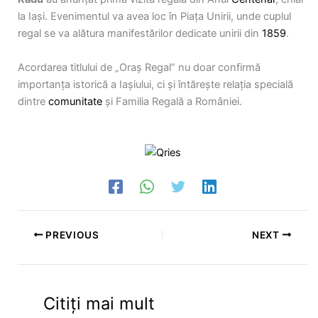
la Iaşi. Evenimentul va avea loc în Piaţa Unirii, unde cuplul
regal se va alătura manifestărilor dedicate unirii din
1859
.
Acordarea titlului de „Oraş Regal” nu doar confirmă
importanţa istorică a Iaşiului, ci şi întăreşte relaţia specială
dintre
comunitate
şi Familia Regală a României.
PREVIOUS
NEXT
Citiți mai mult